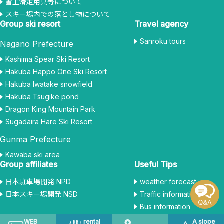
雪上滑走用具等について
スキー場内での落とし物について
Group ski resort
Travel agency
Sanroku tours
Nagano Prefecture
Kashima Spear Ski Resort
Hakuba Happo One Ski Resort
Hakuba Iwatake snowfield
Hakuba Tsugike pond
Dragon King Mountain Park
Sugadaira Hare Ski Resort
Gunma Prefecture
Kawaba ski area
Group affiliates
Useful Tips
日本駐車場開発 NPD
weather forecast
日本スキー場開発 NSD
Traffic information
Bus information
WEB
rental
A slope