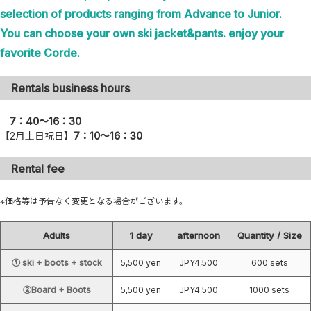
selection of products ranging from Advance to Junior.
You can choose your own ski jacket&pants. enjoy your
favorite Corde.
Rentals business hours
7：40～16：30
【2月土日祝日】
7：10～16：30
Rental fee
※価格等は予告なく変更となる場合がございます。
Adults
1 day
afternoon
Quantity / Size
① ski + boots + stock
5,500 yen
JPY4,500
600 sets
②Board + Boots
5,500 yen
JPY4,500
1000 sets