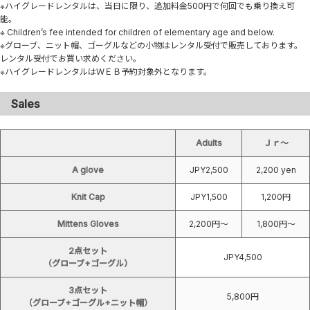
※ハイグレードレンタルは、当日に限り、追加料金500円で何回でも乗り換え可
能。
※ Children’s fee intended for children of elementary age and below.
※グローブ、ニット帽、ゴーグルなどの小物はレンタル受付で販売しております。
レンタル受付でお買い求めください。
※ハイグレードレンタルはＷＥＢ予約対象外となります。
Sales
Adults
Ｊｒ～
A glove
JPY2,500
2,200 yen
Knit Cap
JPY1,500
1,200円
Mittens Gloves
2,200円〜
1,800円〜
2点セット
JPY4,500
（グローブ+ゴーグル）
3点セット
5,800円
（グローブ+ゴーグル+ニット帽）