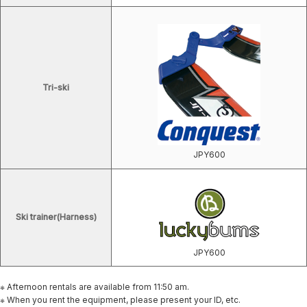
Tri-ski
JPY600
Ski trainer
(Harness)
JPY600
※ Afternoon rentals are available from 11:50 am.
※ When you rent the equipment, please present your ID, etc.