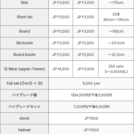
Skis
JPY3,500
JPY3,000
～175cm
32本
Short ski
JPY3,500
JPY3,000
80cm〜130cm
Board
JPY3,500
JPY3,000
～165cm
Ski boots
JPY3,000
JPY2,500
～33.0cm
Board boots
JPY3,000
JPY2,500
～32.0cm
250 sets
③ Wear (upper / lower)
JPY4,500
JPY3,500
S～O4(XXXL)
Full set (①or② ＋ ③)
9,500 yen
ハイグレード板
1日4,500円/午後3,500円
ハイグレードセット
7,000円/午後6,000円
stock
JPY500
helmet
JPY1000