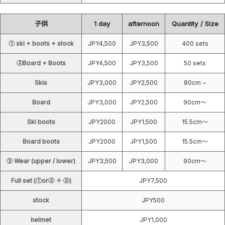
子供
1 day
afternoon
Quantity / Size
① ski + boots + stock
JPY4,500
JPY3,500
400 sets
②Board + Boots
JPY4,500
JPY3,500
50 sets
Skis
JPY3,000
JPY2,500
80cm ~
Board
JPY3,000
JPY2,500
90cm～
Ski boots
JPY2000
JPY1,500
15.5cm～
Board boots
JPY2000
JPY1,500
15.5cm～
③ Wear (upper / lower)
JPY3,500
JPY3,000
90cm～
Full set (①or② ＋ ③)
JPY7,500
stock
JPY500
helmet
JPY1,000