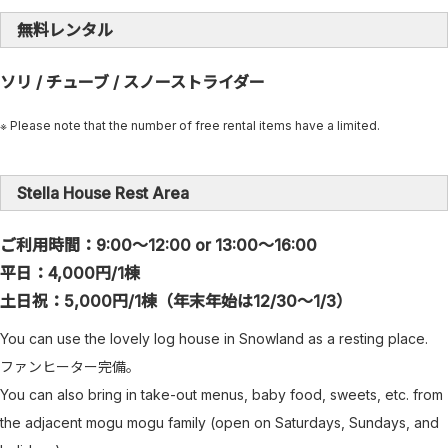
無料レンタル
ソリ / チューブ / スノーストライダー
※ Please note that the number of free rental items have a limited.
Stella House Rest Area
ご利用時間：9:00～12:00 or 13:00～16:00
平日：4,000円/1棟
土日祝：5,000円/1棟（年末年始は12/30～1/3）
You can use the lovely log house in Snowland as a resting place.
ファンヒーター完備。
You can also bring in take-out menus, baby food, sweets, etc. from
the adjacent mogu mogu family (open on Saturdays, Sundays, and