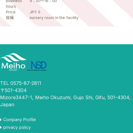
business
9：00～16：00
hours
Price
JPY 0
設備
nursery room in the facility
TEL 0575-87-2811
〒501-4304
Mizore3447-1, Meiho Okuzumi, Gujo Shi, Gifu, 501-4304,
Japan
Company Profile
privacy policy