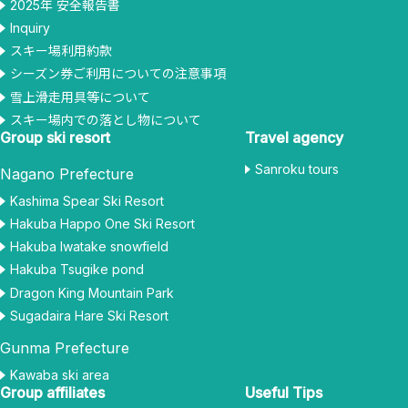
2025年 安全報告書
Inquiry
スキー場利用約款
シーズン券ご利用についての注意事項
雪上滑走用具等について
スキー場内での落とし物について
Group ski resort
Travel agency
Sanroku tours
Nagano Prefecture
Kashima Spear Ski Resort
Hakuba Happo One Ski Resort
Hakuba Iwatake snowfield
Hakuba Tsugike pond
Dragon King Mountain Park
Sugadaira Hare Ski Resort
Gunma Prefecture
Kawaba ski area
Group affiliates
Useful Tips