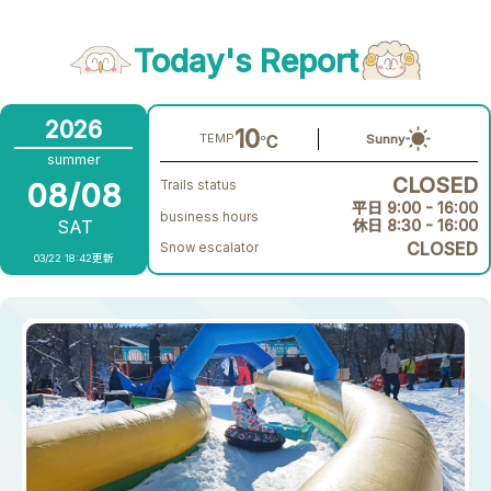
Today's Report
2026
10
TEMP
Sunny
℃
summer
CLOSED
08/08
Trails status
平日 9:00 - 16:00
business hours
SAT
休日 8:30 - 16:00
CLOSED
Snow escalator
03/22 18:42更新