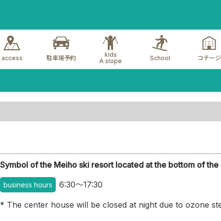
kids
access
駐車場予約
School
コテージ
A slope
Symbol of the Meiho ski resort located at the bottom of the
6:30～17:30
business hours
* The center house will be closed at night due to ozone ster