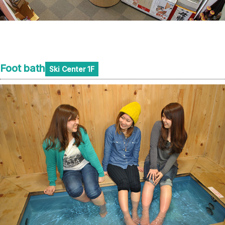
Foot bath
Ski Center 1F