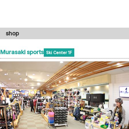
shop
Murasaki sports
Ski Center 1F