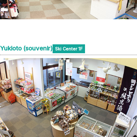
Yukioto (souvenir)
Ski Center 1F