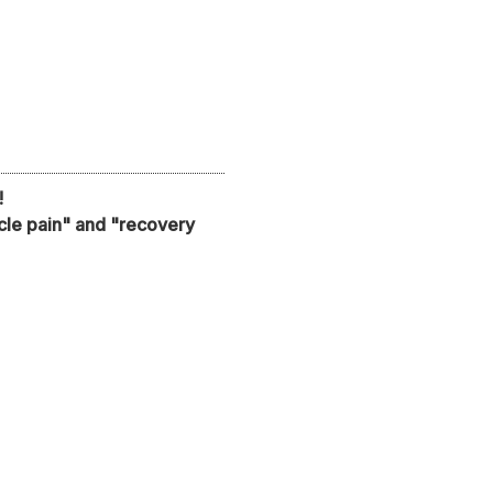
!
scle pain" and "recovery