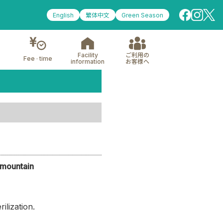
English
繁体中文
Green Season
Facility
ご利用の
Fee · time
information
お客様へ
 mountain
ilization.