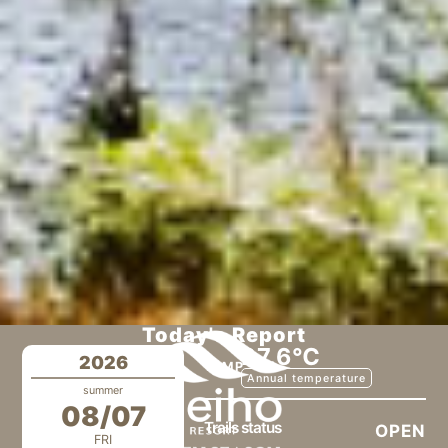
Today's Report
27.6℃
2026
TEMP
Annual temperature
summer
08/07
Trails status
OPEN
FRI